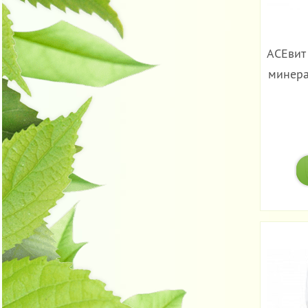
ACEвит
минера