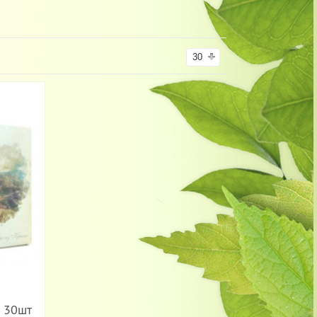
30
 30шт