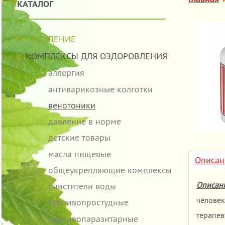
КАТАЛОГ
ПОХУДЕНИЕ
КОМПЛЕКСЫ ДЛЯ ОЗДОРОВЛЕНИЯ
аллергия
антиварикозные колготки
венотоники
давление в норме
детские товары
масла пищевые
Описан
общеукрепляющие комплексы
Описан
очистители воды
человек
противопростудные
терапев
противопаразитарные