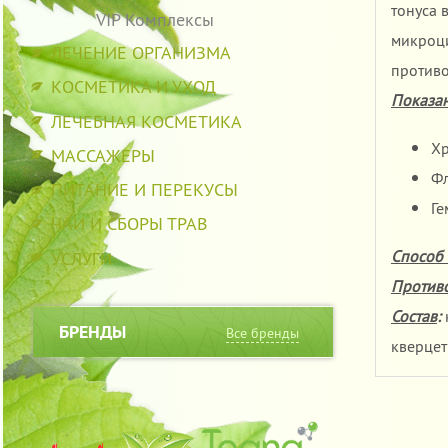
тонуса 
VIP Комплексы
микроци
ЛЕЧЕНИЕ ОРГАНИЗМА
противо
КОСМЕТИКА И УХОД
Показан
ЛЕЧЕБНАЯ КОСМЕТИКА
Хр
МАССАЖЕРЫ
Фл
ПИТАНИЕ И ПЕРЕКУСЫ
Ге
ЧАИ И СБОРЫ ТРАВ
УСЛУГИ
Способ
Против
Состав
:
БРЕНДЫ
Все бренды
кверцет