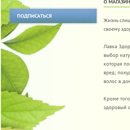
О МАГАЗИН
ПОДПИСАТЬСЯ
Жизнь слиш
своему здо
Лавка Здор
выбор нату
которая по
вред; поху
волос в до
Кроме того
здоровый о